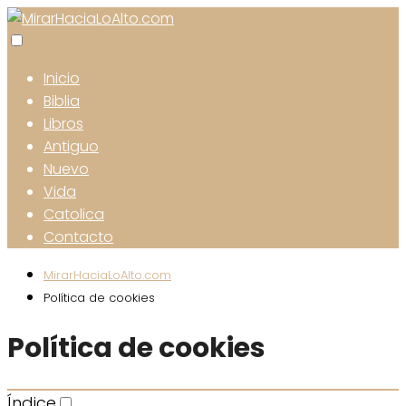
Inicio
Biblia
Libros
Antiguo
Nuevo
Vida
Catolica
Contacto
MirarHaciaLoAlto.com
Política de cookies
Política de cookies
Índice